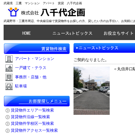
武蔵境 三鷹 マンション アパート 賃貸 八千代企画
武蔵野市・三鷹市周辺、中央線沿線で賃貸物件をお探しの方、貸したい方のお手伝い、お気軽に
アパート・マンション
ご契約なりました。
一戸建て・テラス
＜丸信井口駐
事務所・店舗・他
駐車場
賃貸物件エリア一覧検索
賃貸物件沿線一覧検索
賃貸物件学校区一覧検索
賃貸物件アクセス一覧検索