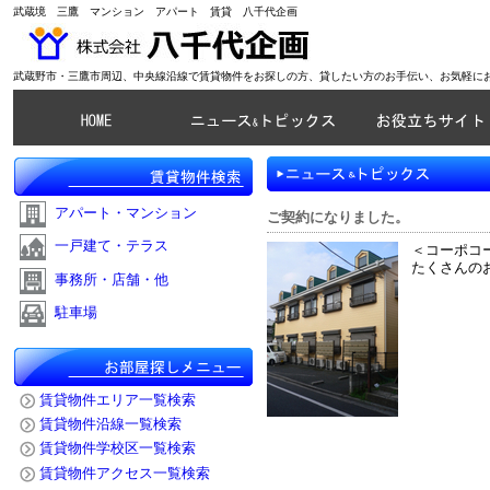
武蔵境 三鷹 マンション アパート 賃貸 八千代企画
武蔵野市・三鷹市周辺、中央線沿線で賃貸物件をお探しの方、貸したい方のお手伝い、お気軽に
アパート・マンション
ご契約になりました。
一戸建て・テラス
＜コーポコ
たくさんの
事務所・店舗・他
駐車場
賃貸物件エリア一覧検索
賃貸物件沿線一覧検索
賃貸物件学校区一覧検索
賃貸物件アクセス一覧検索