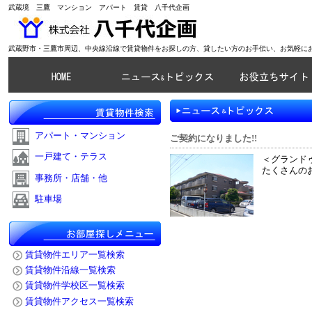
武蔵境 三鷹 マンション アパート 賃貸 八千代企画
武蔵野市・三鷹市周辺、中央線沿線で賃貸物件をお探しの方、貸したい方のお手伝い、お気軽に
アパート・マンション
ご契約になりました!!
一戸建て・テラス
＜グランドゥ
たくさんの
事務所・店舗・他
駐車場
賃貸物件エリア一覧検索
賃貸物件沿線一覧検索
賃貸物件学校区一覧検索
賃貸物件アクセス一覧検索