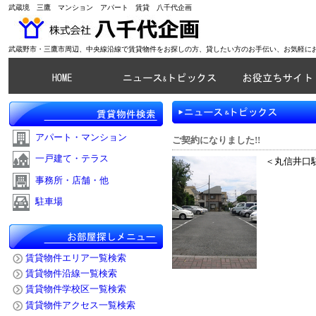
武蔵境 三鷹 マンション アパート 賃貸 八千代企画
武蔵野市・三鷹市周辺、中央線沿線で賃貸物件をお探しの方、貸したい方のお手伝い、お気軽に
アパート・マンション
ご契約になりました!!
一戸建て・テラス
＜丸信井口駐車
事務所・店舗・他
駐車場
賃貸物件エリア一覧検索
賃貸物件沿線一覧検索
賃貸物件学校区一覧検索
賃貸物件アクセス一覧検索