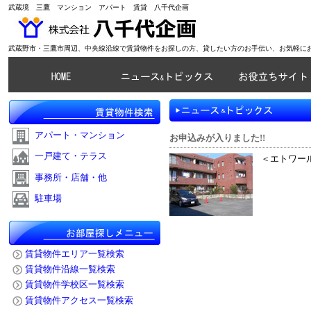
武蔵境 三鷹 マンション アパート 賃貸 八千代企画
武蔵野市・三鷹市周辺、中央線沿線で賃貸物件をお探しの方、貸したい方のお手伝い、お気軽に
アパート・マンション
お申込みが入りました!!
一戸建て・テラス
＜エトワール
事務所・店舗・他
駐車場
賃貸物件エリア一覧検索
賃貸物件沿線一覧検索
賃貸物件学校区一覧検索
賃貸物件アクセス一覧検索