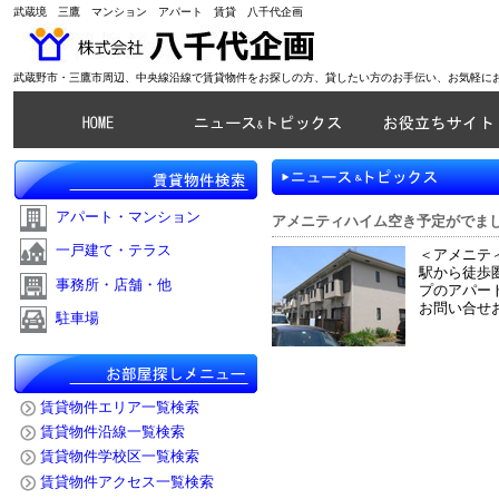
武蔵境 三鷹 マンション アパート 賃貸 八千代企画
武蔵野市・三鷹市周辺、中央線沿線で賃貸物件をお探しの方、貸したい方のお手伝い、お気軽に
アパート・マンション
アメニティハイム空き予定がでまし
一戸建て・テラス
＜アメニティ
駅から徒歩
事務所・店舗・他
プのアパート
お問い合せ
駐車場
賃貸物件エリア一覧検索
賃貸物件沿線一覧検索
賃貸物件学校区一覧検索
賃貸物件アクセス一覧検索