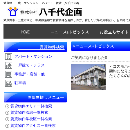
武蔵境 三鷹 マンション アパート 賃貸 八千代企画
武蔵野市・三鷹市周辺、中央線沿線で賃貸物件をお探しの方、貸したい方のお手伝い、お気軽に
アパート・マンション
ご契約になりました!!
一戸建て・テラス
＜コスモハ
契約になりま
事務所・店舗・他
たくさんの
駐車場
賃貸物件エリア一覧検索
賃貸物件沿線一覧検索
賃貸物件学校区一覧検索
賃貸物件アクセス一覧検索