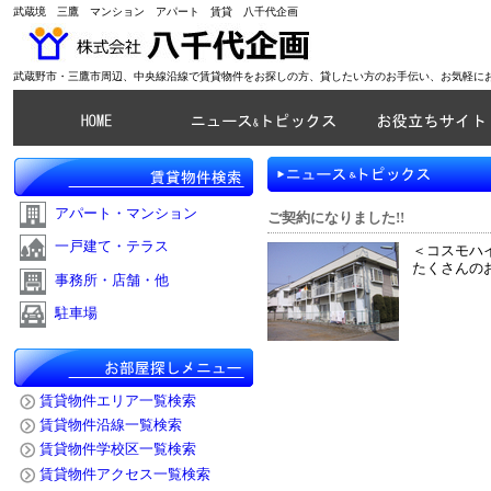
武蔵境 三鷹 マンション アパート 賃貸 八千代企画
武蔵野市・三鷹市周辺、中央線沿線で賃貸物件をお探しの方、貸したい方のお手伝い、お気軽に
アパート・マンション
ご契約になりました!!
一戸建て・テラス
＜コスモハイ
たくさんの
事務所・店舗・他
駐車場
賃貸物件エリア一覧検索
賃貸物件沿線一覧検索
賃貸物件学校区一覧検索
賃貸物件アクセス一覧検索