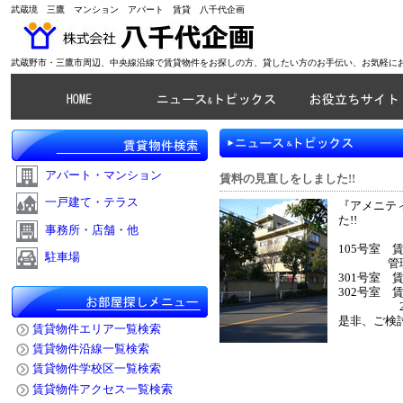
武蔵境 三鷹 マンション アパート 賃貸 八千代企画
武蔵野市・三鷹市周辺、中央線沿線で賃貸物件をお探しの方、貸したい方のお手伝い、お気軽に
アパート・マンション
賃料の見直しをしました!!
一戸建て・テラス
『アメニティ
た!!
事務所・店舗・他
105号室 賃 
駐車場
管理費 5,
301号室 賃 
302号室 賃 
2部屋 
是非、ご検討
賃貸物件エリア一覧検索
賃貸物件沿線一覧検索
賃貸物件学校区一覧検索
賃貸物件アクセス一覧検索