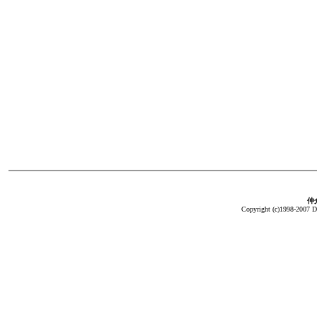
仲介
Copyright (c)1998-2007 Da