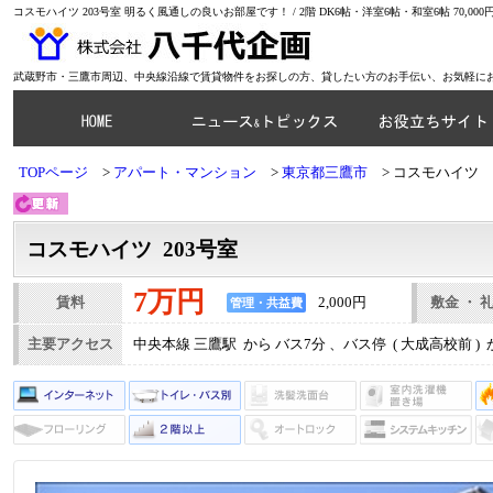
コスモハイツ 203号室 明るく風通しの良いお部屋です！ / 2階 DK6帖・洋室6帖・和室6帖 70,0
武蔵野市・三鷹市周辺、中央線沿線で賃貸物件をお探しの方、貸したい方のお手伝い、お気軽に
TOPページ
アパート・マンション
東京都三鷹市
コスモハイツ
コスモハイツ 203号室
7万円
賃料
2,000円
敷金 ・ 
管理・共益費
主要アクセス
中央本線 三鷹駅 から バス7分 、バス停 ( 大成高校前 ) 