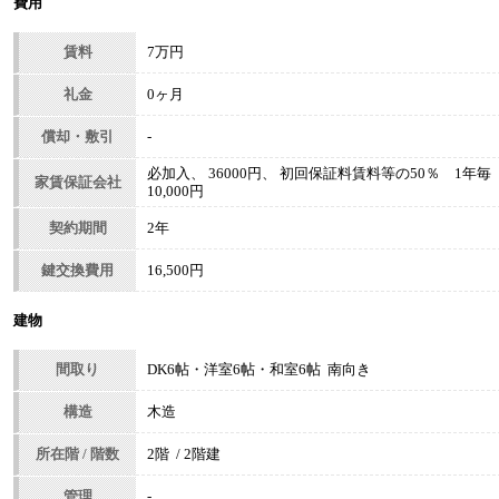
費用
賃料
7万円
礼金
0ヶ月
償却・敷引
-
必加入、 36000円、 初回保証料賃料等の50％ 1年毎
家賃保証会社
10,000円
契約期間
2年
鍵交換費用
16,500円
建物
間取り
DK6帖・洋室6帖・和室6帖 南向き
構造
木造
所在階 / 階数
2階 / 2階建
管理
-