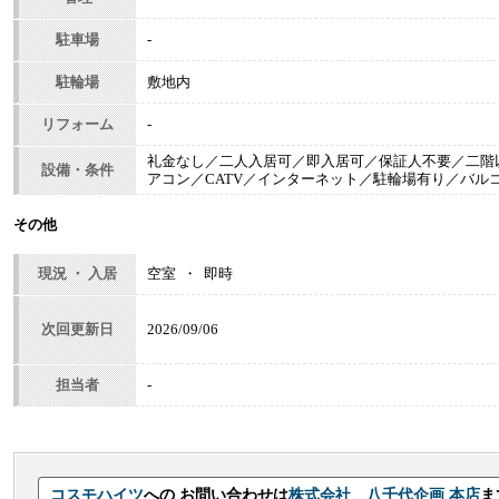
駐車場
-
駐輪場
敷地内
リフォーム
-
礼金なし／二人入居可／即入居可／保証人不要／二階
設備・条件
アコン／CATV／インターネット／駐輪場有り／バル
その他
現況 ・ 入居
空室 ・ 即時
次回更新日
2026/09/06
担当者
-
コスモハイツ
への お問い合わせは
株式会社 八千代企画 本店
ま