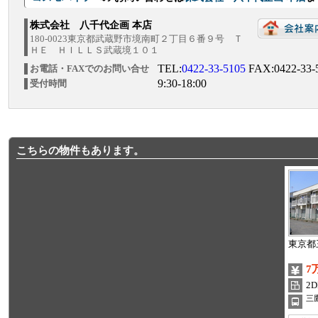
株式会社 八千代企画 本店
180-0023東京都武蔵野市境南町２丁目６番９号 Ｔ
ＨＥ ＨＩＬＬＳ武蔵境１０１
TEL:
0422-33-5105
FAX:0422-33-
お電話・FAXでのお問い合せ
9:30-18:00
受付時間
こちらの物件もあります。
東京都
7
2D
三