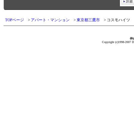
TOPページ
アパート・マンション
東京都三鷹市
コスモハイツ
仲介
Copyright (c)1998-2007 Da