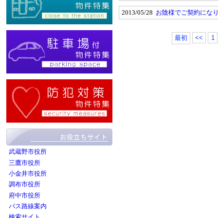
2013/05/28
お陰様でご契約にな
最初
<<
1
武蔵野市役所
三鷹市役所
小金井市役所
調布市役所
府中市役所
バス路線案内
検索サイト