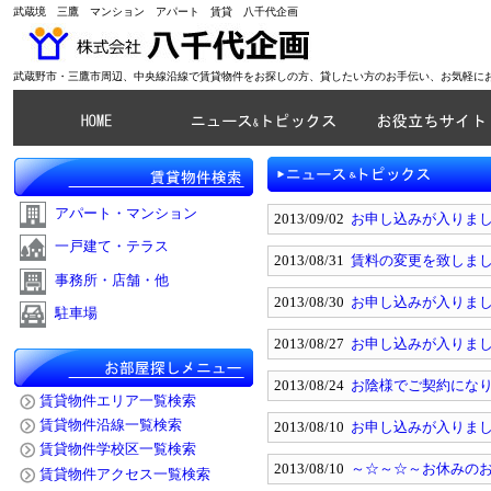
武蔵境 三鷹 マンション アパート 賃貸 八千代企画
武蔵野市・三鷹市周辺、中央線沿線で賃貸物件をお探しの方、貸したい方のお手伝い、お気軽に
アパート・マンション
2013/09/02
お申し込みが入りま
一戸建て・テラス
2013/08/31
賃料の変更を致しまし
事務所・店舗・他
2013/08/30
お申し込みが入りまし
駐車場
2013/08/27
お申し込みが入りまし
2013/08/24
お陰様でご契約になり
賃貸物件エリア一覧検索
賃貸物件沿線一覧検索
2013/08/10
お申し込みが入りまし
賃貸物件学校区一覧検索
2013/08/10
～☆～☆～お休みの
賃貸物件アクセス一覧検索