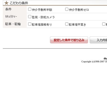
条件
仲介手数料半額
仲介手数料ゼロ
ｾｷｭﾘﾃｨｰ
監視・防犯カメラ
駐車・駐輪
駐車場屋根有り
駐車場平置き
仲介
Copyright (c)1998-2007 Da