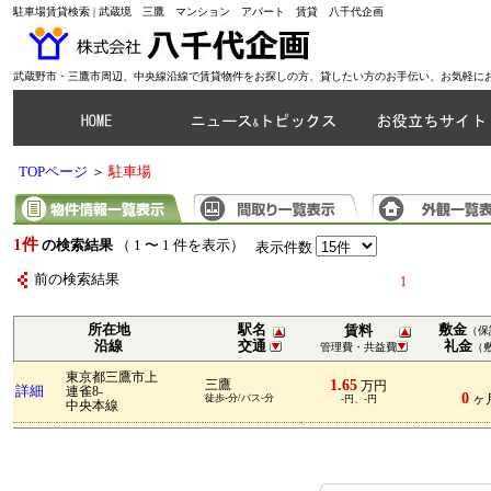
駐車場賃貸検索 | 武蔵境 三鷹 マンション アパート 賃貸 八千代企画
武蔵野市・三鷹市周辺、中央線沿線で賃貸物件をお探しの方、貸したい方のお手伝い、お気軽に
TOPページ
＞
駐車場
1件
の検索結果
（ 1 〜 1 件を表示）
表示件数
前の検索結果
1
所在地
駅名
敷金
賃料
（保
沿線
交通
礼金
管理費・共益費
（
東京都三鷹市上
1.65
三鷹
万円
詳細
連雀8-
0
徒歩-分/バス-分
ヶ
-円、-円
中央本線