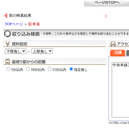
前の検索結果
1
TOPページ
＞
駐車場
※賃料、こだわり条件などを指定して物件を絞り込むことができま
～
沿線
5分以内
10分以内
15分以内
指定無し
※CTRL+Cli