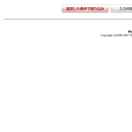
仲介
Copyright (c)1998-2007 Da