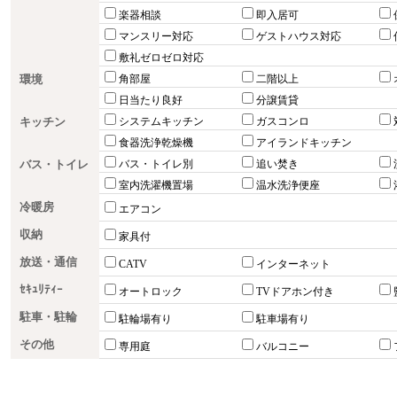
楽器相談
即入居可
マンスリー対応
ゲストハウス対応
敷礼ゼロゼロ対応
環境
角部屋
二階以上
日当たり良好
分譲賃貸
キッチン
システムキッチン
ガスコンロ
食器洗浄乾燥機
アイランドキッチン
バス・トイレ
バス・トイレ別
追い焚き
室内洗濯機置場
温水洗浄便座
冷暖房
エアコン
収納
家具付
放送・通信
CATV
インターネット
ｾｷｭﾘﾃｨｰ
オートロック
TVドアホン付き
駐車・駐輪
駐輪場有り
駐車場有り
その他
専用庭
バルコニー