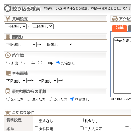
※賃料、こだわり条件などを指定して物件を絞り込むことができま
～
沿線
〜
新築
〜5年
〜10年
指定無し
2
2
m
〜
m
※CTRL+Cli
5分以内
10分以内
15分以内
指定無し
賃料設定
敷金なし
礼金なし
条件
女性限定
二人入居可